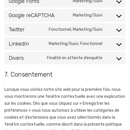
service
Google Fonts
Marketing/Suivi
Consent
facebook
to
service
Google reCAPTCHA
Marketing/Suivi
Consent
google-
to
fonts
service
Twitter
Fonctionnel, Marketing/Suivi
Consent
google-
to
recaptcha
service
LinkedIn
Marketing/Suivi, Fonctionnel
Consent
twitter
to
service
Divers
Finalité en attente d’enquête
Consent
linkedin
to
service
7. Consentement
divers
Lorsque vous visitez notre site web pour la première fois, nous
vous montrerons une fenêtre contextuelle avec une explication
sur les cookies. Dès que vous cliquez sur « Enregistrer les
préférences » vous nous autorisez à utiliser les catégories de
cookies et d’extensions que vous avez sélectionnés dans la
fenêtre contextuelle, comme décrit dans la présente politique