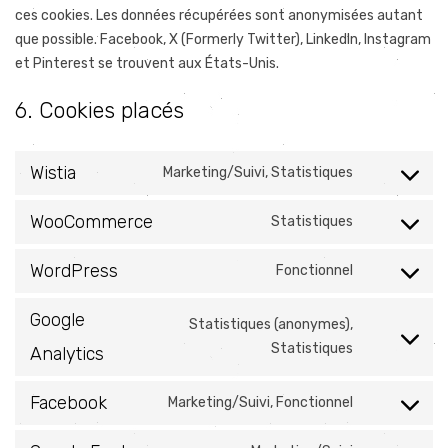
ces cookies. Les données récupérées sont anonymisées autant
que possible. Facebook, X (Formerly Twitter), LinkedIn, Instagram
et Pinterest se trouvent aux États-Unis.
6. Cookies placés
Wistia
Marketing/Suivi, Statistiques
Consent
to
service
WooCommerce
Statistiques
Consent
wistia
to
service
WordPress
Fonctionnel
Consent
woocomme
to
service
Google
Statistiques (anonymes),
wordpress
Consent
Statistiques
Analytics
to
service
Facebook
Marketing/Suivi, Fonctionnel
google-
Consent
analytics
to