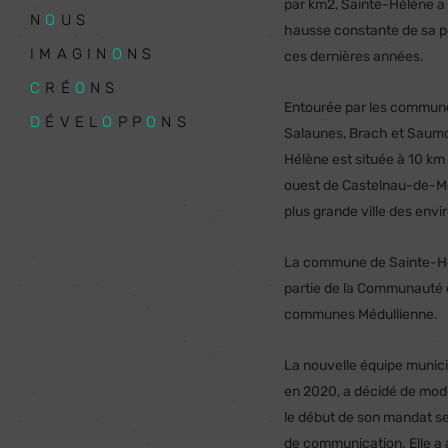
par km2, Sainte-Hélène a
N
O
US
hausse constante de sa p
IMAGIN
O
NS
ces dernières années.
C
RÉ
O
NS
Entourée par les commun
D
ÉVEL
O
PP
O
NS
|
Salaunes, Brach et Saumo
Hélène est située à 10 km
ouest de Castelnau-de-M
plus grande ville des envi
La commune de Sainte-Hé
partie de la Communauté
communes Médullienne.
La nouvelle équipe munici
en 2020, a décidé de mod
le début de son mandat s
de communication. Elle a 