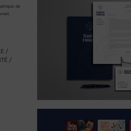
aphique, de
ernet.
E /
ITÉ /