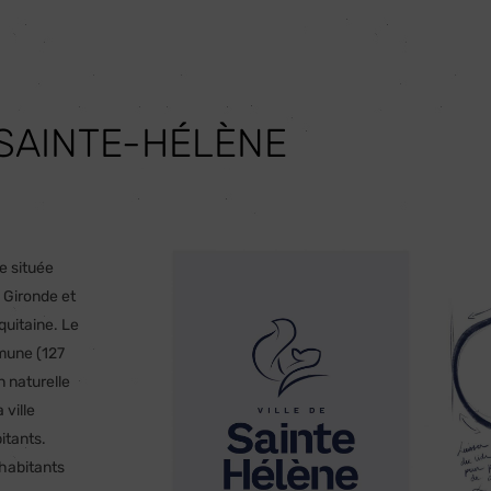
 SAINTE-HÉLÈNE
e située
 Gironde et
quitaine. Le
mmune (127
n naturelle
 ville
itants.
habitants