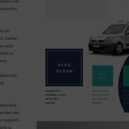
 connu une
opulation
es de
s, Sainte-
 au sud-
édoc la
rons.
lène fait
 de
pale élue
erniser dès
es supports
acté la